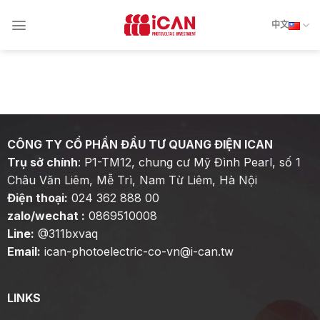
Skip
to
中文
content
CÔNG TY CỔ PHẦN ĐẦU TƯ QUANG ĐIỆN ICAN
Trụ sở chính
: P1-TM12, chung cư Mỹ Đình Pearl, số 1
Châu Văn Liêm, Mễ Trì, Nam Từ Liêm, Hà Nội
Điện thoại:
024 362 888 00
zalo/wechat :
0869510008
Line:
@311bxvaq
Email:
ican-photoelectric-co-vn@i-can.tw
LINKS