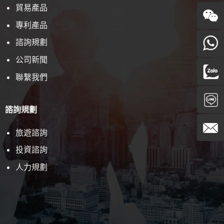
貿易產品
專利產品
諮詢規劃
Wechat
公司新聞
024362
聯繫我們
Zalo
諮詢規劃
Line
旅遊諮詢
投資諮詢
chat
E-mail
人力規劃